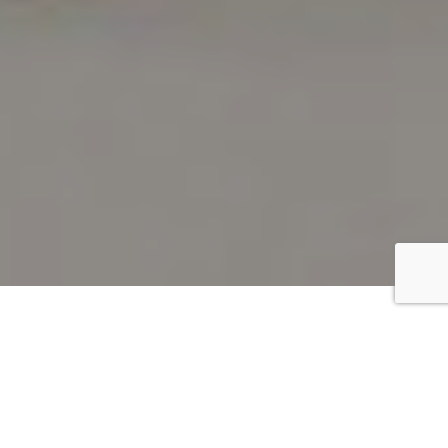
Ut est est, posuere eu tempor sed, finibus quis mauris.
Quisque pretium est et laoreet interdum. Cras