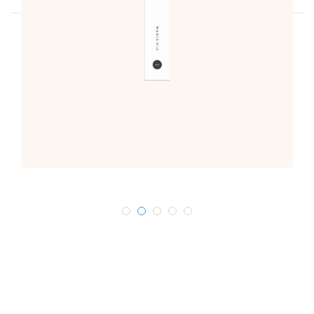
<
Branding
Print